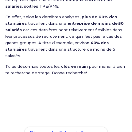
salariés
, soit les TPE/PME.
En effet, selon les dernières analyses,
plus de 60% des
stagiaires
travaillent dans une
entreprise de moins de 50
salariés
car ces dernières sont relativement flexibles dans
leur processus de recrutement, ce qui n’est pas le cas des
grands groupes. À titre d’exemple, environ
40% des
stagiaires
travaillent dans une structure de moins de 5
salariés.
Tu as désormais toutes les
clés en main
pour mener à bien
ta recherche de stage. Bonne recherche!
Prêt(e) à réussir ton examen ?
Révise efficacement avec nos
87 Fiches de
Révision
pour le BTS CCST et maximise tes chances
de réussite !