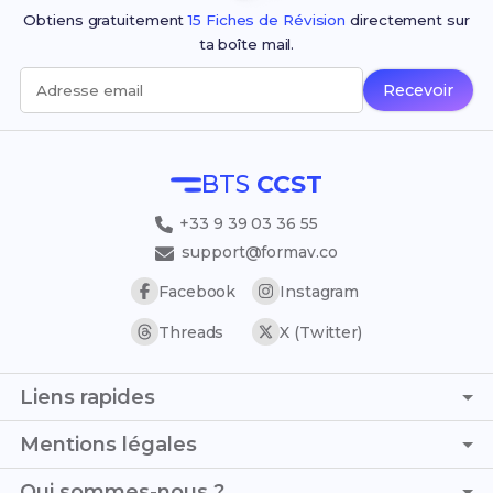
Obtiens gratuitement
15 Fiches de Révision
directement sur
ta boîte mail.
Recevoir
Adresse email
BTS
CCST
+33 9 39 03 36 55
support@formav.co
Facebook
Instagram
Threads
X (Twitter)
Liens rapides
Page d'accueil
Mentions légales
Simulateur de notes
C.G.V. - C.G.U.
Qui sommes-nous ?