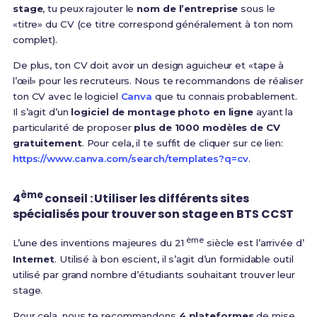
stage
, tu peux rajouter le
nom de l’entreprise
sous le
«titre» du CV (ce titre correspond généralement à ton nom
complet).
De plus, ton CV doit avoir un design aguicheur et «tape à
l’œil» pour les recruteurs. Nous te recommandons de réaliser
ton CV avec le logiciel
Canva
que tu connais probablement.
Il s’agit d’un
logiciel de montage photo en ligne
ayant la
particularité de proposer
plus de 1000 modèles de CV
gratuitement
. Pour cela, il te suffit de cliquer sur ce lien:
https://www.canva.com/search/templates?q=cv
.
ème
4
conseil : Utiliser les différents sites
spécialisés pour trouver son stage en BTS CCST
ème
L’une des inventions majeures du 21
siècle est l’arrivée d’
Internet
. Utilisé à bon escient, il s’agit d’un formidable outil
utilisé par grand nombre d’étudiants souhaitant trouver leur
stage.
Pour cela, nous te recommandons
4 plateformes
de mise