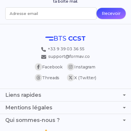
ta boîte mail.
Recevoir
Adresse email
BTS
CCST
+33 9 39 03 36 55
support@formav.co
Facebook
Instagram
Threads
X (Twitter)
Liens rapides
Page d'accueil
Mentions légales
Simulateur de notes
C.G.V. - C.G.U.
Qui sommes-nous ?
Trouver son stage
Politique de confidentialité
Trouver son alternance