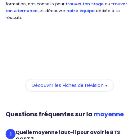
formation, nos conseils pour
trouver ton stage
ou
trouver
ton alternance
, et découvre
notre équipe
dédiée à ta
réussite.
Améliore tes matières faibles
Tu as identifié tes lacunes ? Nos
87 Fiches de
Révision
t'aident à progresser rapidement sur les
matières à fort coefficient pour optimiser ta moyenne
BTS CCST.
Découvrir les Fiches de Révision →
Questions fréquentes sur la
moyenne
Quelle moyenne faut-il pour avoir le BTS