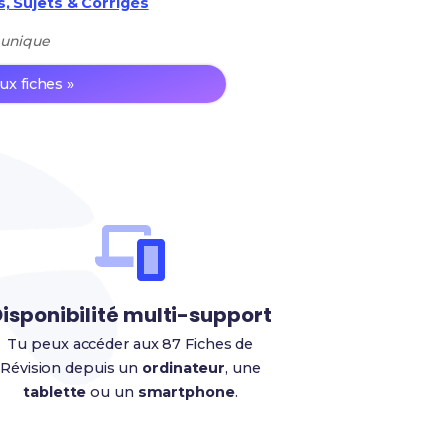
, Sujets & Corrigés
 unique
ux fiches »
isponibilité multi-support
Tu peux accéder aux 87 Fiches de
Révision depuis un
ordinateur
, une
tablette
ou un
smartphone
.