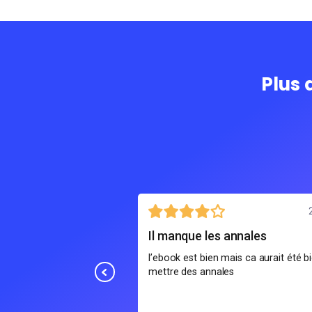
Plus 
20 juillet
iches
Il manque les annales
ision ont été bien
l’ebook est bien mais ca aurait été b
am final, c'était
mettre des annales
e je rechecrhcais