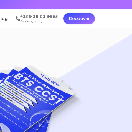
+33 9 39 03 36 55
log
Découvrir
(appel gratuit)