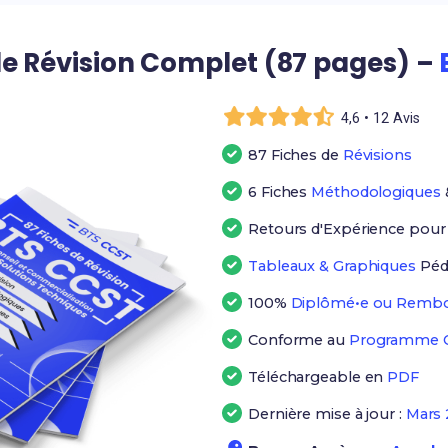
e Révision Complet (87 pages) –
4,6 • 12 Avis
87 Fiches de
Révisions
6 Fiches
Méthodologiques
Retours d'Expérience pou
Tableaux & Graphiques
Péd
100%
Diplômé•e ou Rembo
Conforme au
Programme Of
Téléchargeable en
PDF
Dernière mise à jour :
Mars 