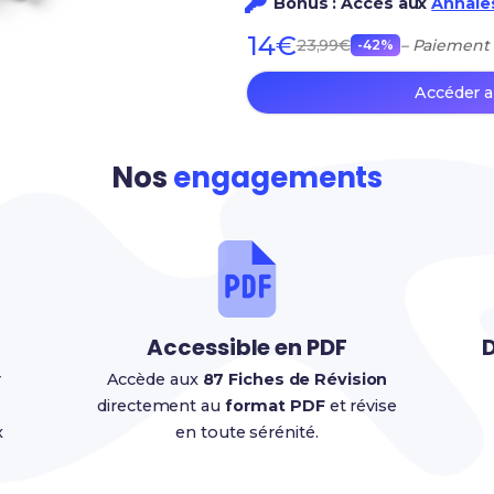
Bonus : Accès aux
Annales
14€
23,99€
– Paiement
-42%
Accéder a
Nos
engagements
Accessible en PDF
D
r
Accède aux
87 Fiches de Révision
directement au
format PDF
et révise
x
en toute sérénité.