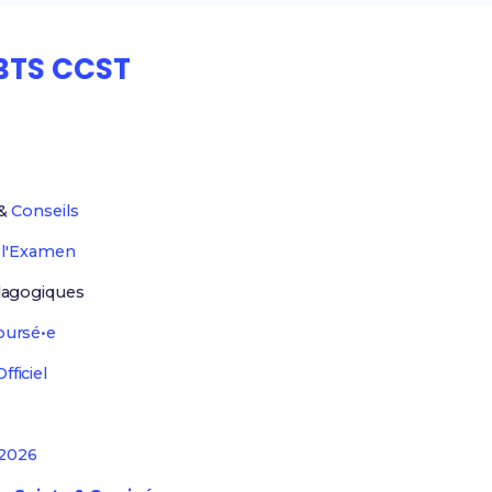
BTS CCST
&
Conseils
r
l'Examen
agogiques
ursé•e
ficiel
2026