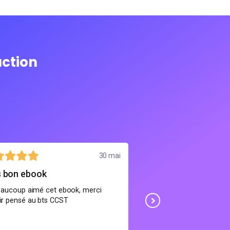
action
30 mai
s bon ebook
Bon contenu
beaucoup aimé cet ebook, merci
C'est pas mal, mais ca 
ir pensé au bts CCST
cours en presentiel