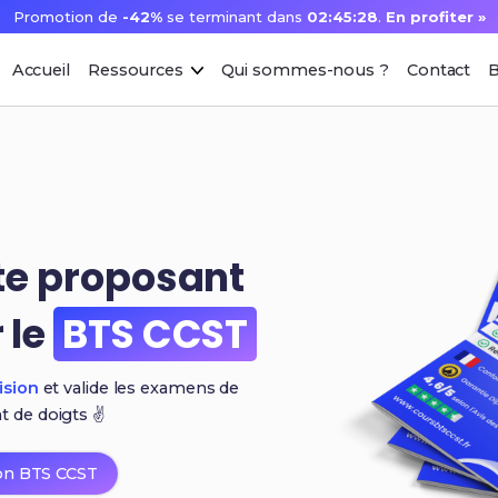
Promotion de
-42%
se terminant dans
02:45:27
.
En profiter »
Accueil
Ressources
Qui sommes-nous ?
Contact
B
ite proposant
 le
BTS CCST
ision
et valide les examens de
t de
doigts ✌️
on BTS CCST