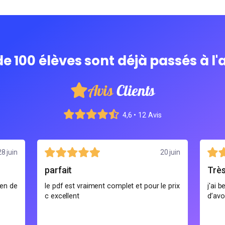
de 100 élèves sont déjà passés à l'
Avis
Clients
4,6 • 12 Avis
28 juin
20 juin
parfait
Trè
ien de
le pdf est vraiment complet et pour le prix
j'ai 
c excellent
d’avo