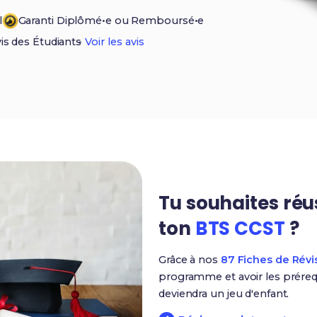
l
Garanti Diplômé•e ou Remboursé•e
vis des Étudiants
-
Voir les avis
Tu souhaites réu
ton
BTS CCST
?
Grâce à nos
87 Fiches de Révi
programme et avoir les prérequ
deviendra un jeu d'enfant.