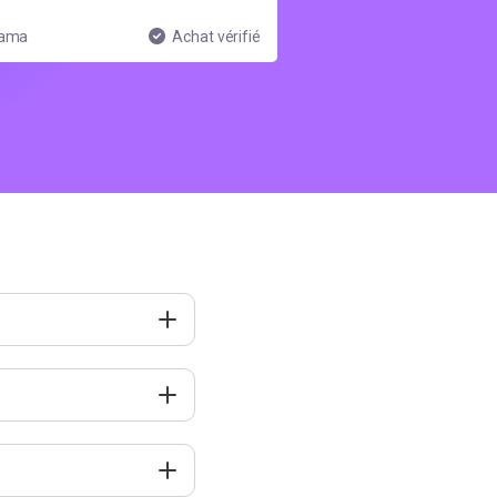
ama
Achat vérifié
Lucas
n de t'aider à préparer
mportance capitale à
préparer aux examens
 de télécharger les
87