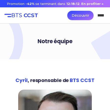
Promotion
-42%
se terminant dans
12:18:12
.
En profiter »
BTS
CCST
Découvrir
Notre équipe
Cyril
, responsable de
BTS CCST