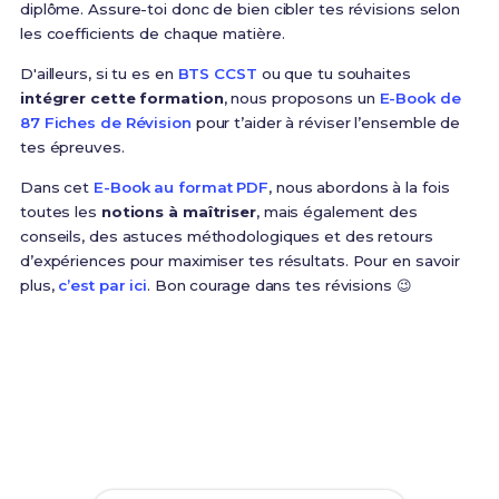
diplôme. Assure-toi donc de bien cibler tes révisions selon
les coefficients de chaque matière.
D'ailleurs, si tu es en
BTS CCST
ou que tu souhaites
intégrer cette formation
, nous proposons un
E-Book de
87 Fiches de Révision
pour t’aider à réviser l’ensemble de
tes épreuves.
Dans cet
E-Book au format PDF
, nous abordons à la fois
toutes les
notions à maîtriser
, mais également des
conseils, des astuces méthodologiques et des retours
d’expériences pour maximiser tes résultats. Pour en savoir
plus,
c’est par ici
. Bon courage dans tes révisions 😉
Prêt(e) à réussir ton examen ?
Révise efficacement avec nos
87 Fiches de
Révision
pour le BTS CCST et maximise tes chances
de réussite !