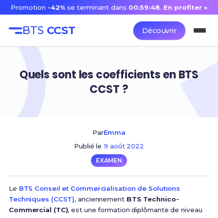
Promotion
-42%
se terminant dans
00:59:47
.
En profiter »
BTS
CCST
Découvrir
Quels sont les coefficients en BTS
CCST ?
Par
Emma
Publié le
9 août 2022
EXAMEN
Le
BTS Conseil et Commercialisation de Solutions
Techniques (CCST)
, anciennement
BTS Technico-
Commercial (TC)
, est une formation diplômante de niveau