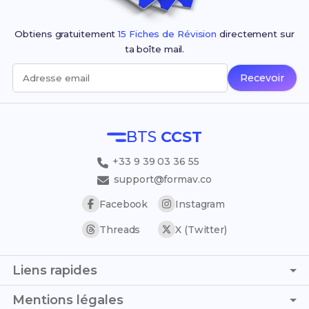
Obtiens gratuitement
15 Fiches de Révision
directement sur
ta boîte mail.
Recevoir
Adresse email
BTS
CCST
+33 9 39 03 36 55
support@formav.co
Facebook
Instagram
Threads
X (Twitter)
Liens rapides
Page d'accueil
Mentions légales