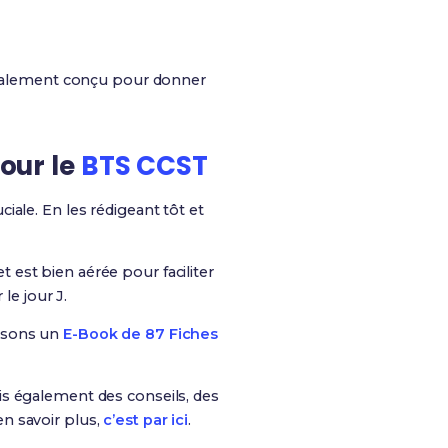
ialement conçu pour donner
pour le
BTS CCST
ciale. En les rédigeant tôt et
t est bien aérée pour faciliter
le jour J.
osons un
E-Book de 87 Fiches
is également des conseils, des
n savoir plus,
c’est par ici
.