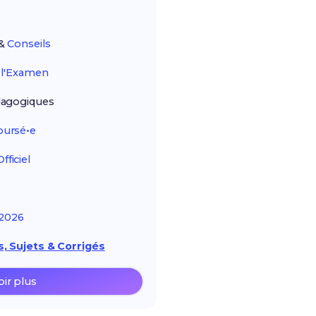
&
Conseils
r
l'Examen
agogiques
ursé•e
ficiel
2026
, Sujets & Corrigés
oir plus