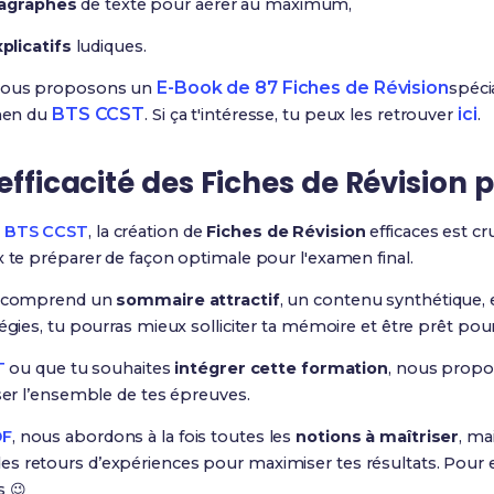
agraphes
de texte pour aérer au maximum,
licatifs
ludiques.
E-Book de 87 Fiches de Révision
 nous proposons un
spéc
BTS CCST
ici
amen du
. Si ça t'intéresse, tu peux les retrouver
.
efficacité des Fiches de Révision 
u
BTS CCST
, la création de
Fiches de Révision
efficaces est cru
x te préparer de façon optimale pour l'examen final.
ce comprend un
sommaire attractif
, un contenu synthétique, e
égies, tu pourras mieux solliciter ta mémoire et être prêt pour 
T
ou que tu souhaites
intégrer cette formation
, nous prop
iser l’ensemble de tes épreuves.
DF
, nous abordons à la fois toutes les
notions à maîtriser
, ma
s retours d’expériences pour maximiser tes résultats. Pour e
s 😉