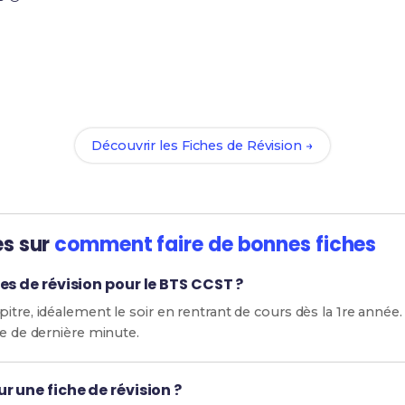
Prêt(e) à réussir ton examen ?
ec nos
87 Fiches de Révision
pour le BTS CCST et maximise te
Découvrir les Fiches de Révision →
es sur
comment faire de bonnes fiches
es de révision pour le BTS CCST ?
itre, idéalement le soir en rentrant de cours dès la 1re année. 
ge de dernière minute.
r une fiche de révision ?