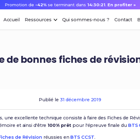
Promotion de
-42%
se terminant dans
14:30:20
.
En profiter »
Accueil
Ressources
Qui sommes-nous ?
Contact
B
 de bonnes fiches de révision
Publié le
31 décembre 2019
 une excellente technique consiste à faire des Fiches de Révi
émoire et ainsi d'être
100% prêt
pour l'épreuve finale du
BTS 
Fiches de Révision
réussies en
BTS CCST
.