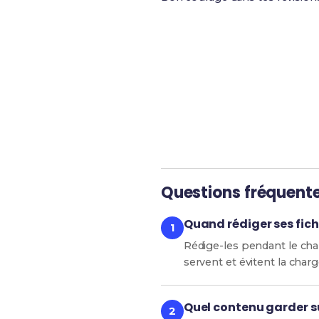
Révise efficacement av
Questions fréquent
Quand rédiger ses fich
Rédige-les pendant le chap
servent et évitent la char
Quel contenu garder su