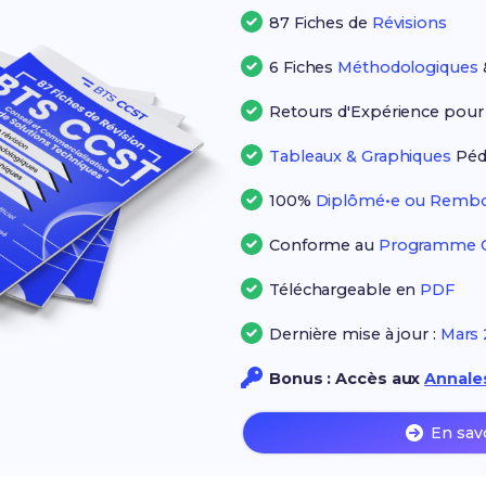
87 Fiches de
Révisions
6 Fiches
Méthodologiques
Retours d'Expérience pou
Tableaux & Graphiques
Péd
100%
Diplômé•e ou Rembo
Conforme au
Programme Of
Téléchargeable en
PDF
Dernière mise à jour :
Mars 
Bonus : Accès aux
Annales
En sav